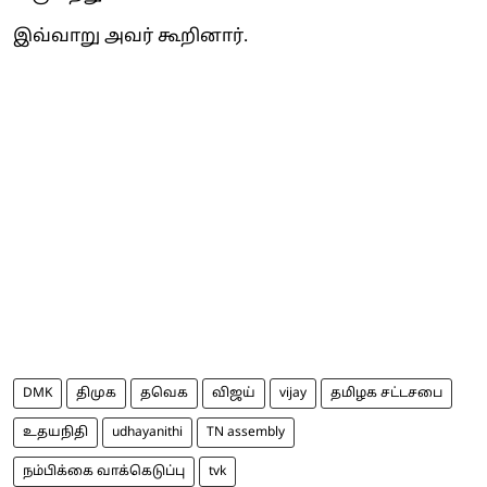
இவ்வாறு அவர் கூறினார்.
DMK
திமுக
தவெக
விஜய்
vijay
தமிழக சட்டசபை
உதயநிதி
udhayanithi
TN assembly
நம்பிக்கை வாக்கெடுப்பு
tvk