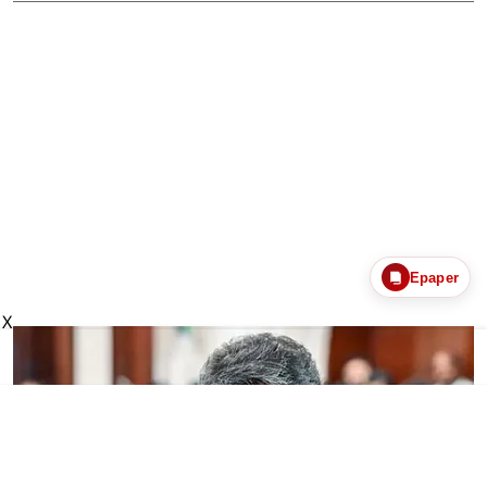
Epaper
X