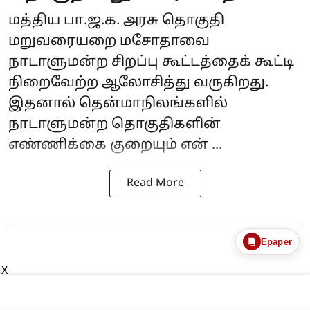
மத்திய பா.ஜ.க. அரசு
தொகுதி
மறுவரையறை
மசோதாவை
நாடாளுமன்ற சிறப்பு கூட்டத்தைக் கூட்டி
நிறைவேற்ற ஆலோசித்து வருகிறது.
இதனால் தென்மாநிலங்களில்
நாடாளுமன்ற தொகுதிகளின்
எண்ணிக்கை குறையும் என் ...
Read More
Epaper
X