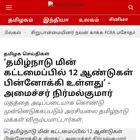
தமிழகம்
இந்தியா
உலகம்
சினிமா
ல்
சிறுபான்மையினர் நலன் காக்க FCRA மசோதாவை திரும்
தமிழக செய்திகள்
‘தமிழ்நாடு மின்
கட்டமைப்பில் 12 ஆண்டுகள்
பின்னோக்கி உள்ளது’ -
அமைச்சர் நிர்மல்குமார்
மதத்தை அடிப்படையாக கொண்டு
முன்னெடுக்கப்படும் அரசியலை தமிழ்நாடு
மக்கள் விரும்பமாட்டார்கள்.