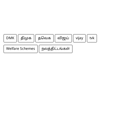
DMK
திமுக
தவெக
விஜய்
vijay
tvk
Welfare Schemes
நலத்திட்டங்கள்