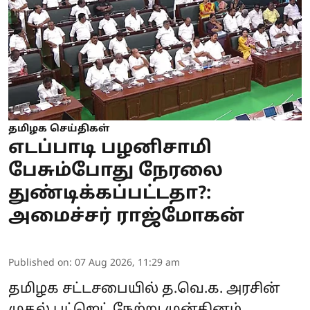
தமிழக செய்திகள்
எடப்பாடி பழனிசாமி
பேசும்போது நேரலை
துண்டிக்கப்பட்டதா?:
அமைச்சர் ராஜ்மோகன்
Published on
:
07 Aug 2026, 11:29 am
தமிழக சட்டசபையில் த.வெ.க. அரசின்
முதல் பட்ஜெட் நேற்று முன்தினம்