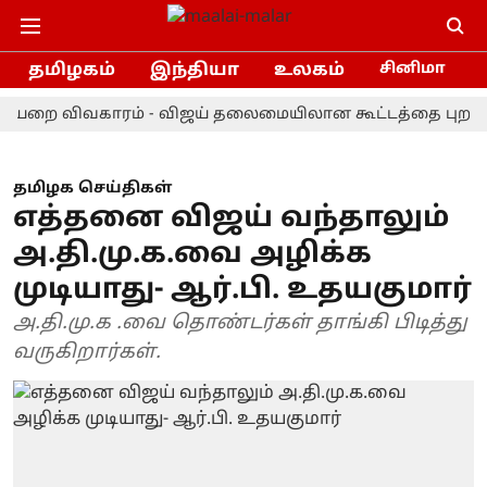
தமிழகம்
இந்தியா
உலகம்
சினிமா
ிவகாரம் - விஜய் தலைமையிலான கூட்டத்தை புறக்கணிக்கு
தமிழக செய்திகள்
எத்தனை விஜய் வந்தாலும்
அ.தி.மு.க.வை அழிக்க
முடியாது- ஆர்.பி. உதயகுமார்
அ.தி.மு.க .வை தொண்டர்கள் தாங்கி பிடித்து
வருகிறார்கள்.