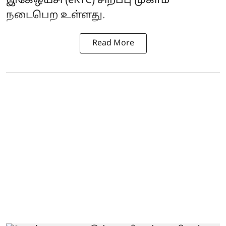
இகேஒய்சி (eKYC) சிறப்பு முகாம்
நடைபெற உள்ளது.
Read More