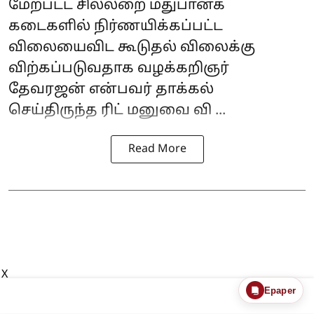
மேற்பட்ட சில்லறை மதுபானக்
கடைகளில் நிர்ணயிக்கப்பட்ட
விலையைவிட கூடுதல் விலைக்கு
விற்கப்படுவதாக வழக்கறிஞர்
தேவரஜன் என்பவர் தாக்கல்
செய்திருந்த ரிட் மனுவை வி ...
Read More
X
Epaper