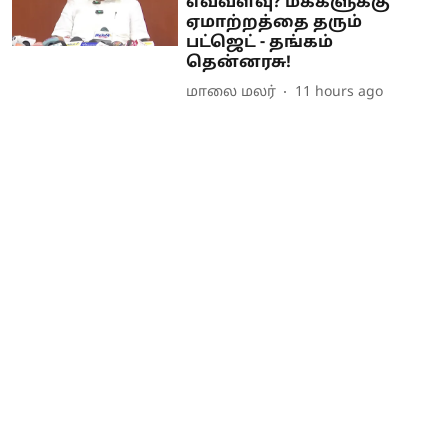
எவ்வளவு? மக்களுக்கு
ஏமாற்றத்தை தரும்
பட்ஜெட் - தங்கம்
தென்னரசு!
மாலை மலர்
11 hours ago