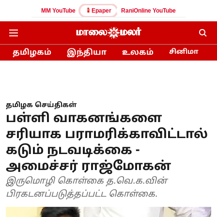
MM YouTube
Epaper
RaniOnline YouTube
தமிழகம்
இந்தியா
உலகம்
சினிமா
தமிழக செய்திகள்
பள்ளி வாகனங்களை
சரியாக பராமரிக்காவிட்டால்
கடும் நடவடிக்கை -
அமைச்சர் ராஜ்மோகன்
இருமொழி கொள்கை த.வெ.க.வின்
பிரகடனப்படுத்தப்பட்ட கொள்கை.