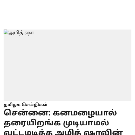
தமிழக செய்திகள்
சென்னை: கனமழையால்
தரையிறங்க முடியாமல்
வட்டமடித்த அமித் ஷாவின்