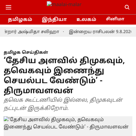
தமிழகம்
இந்தியா
உலகம்
சினிமா
்றார் அஷ்மிதா சலிஹா
இன்றைய ராசிபலன் 9.8.2026: இவர்க
தமிழக செய்திகள்
‘தேசிய அளவில் திமுகவும்,
தவெகவும் இணைந்து
செயல்பட வேண்டும்’ -
திருமாவளவன்
தவெக கூட்டணியில் இல்லை, திமுகவுடன்
நட்புடன் இருக்கிறோம்.