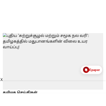
Epaper
X
தமிழக செய்திகள்
புதிய 'சுற்றுச்சூழல் மற்றும்