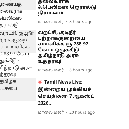
தலைவராக
ஃபெலிக்ஸ் ஜெரால்டு
நியமனம்!
மாலை மலர்
8 hours ago
வறட்சி, குடிநீர்
பற்றாக்குறையை
சமாளிக்க ரூ.288.97
கோடி ஒதுக்கீடு -
தமிழ்நாடு அரசு
உத்தரவு!
மாலை மலர்
8 hours ago
Tamil News Live:
இன்றைய முக்கியச்
செய்திகள்- 7 ஆகஸ்ட்
2026...
மாலை மலர்
20 hours ago