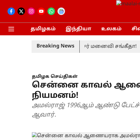
தமிழகம்
இந்தியா
உலகம்
சி
Breaking News
ும்பப் பெற்றார் முதலமைச்சர் மனைவி சங்கீதா!
ப
தமிழக செய்திகள்
சென்னை காவல் ஆணை
நியமனம்!
அமல்ராஜ் 1996ஆம் ஆண்டு பேட்ச்-
ஆவார்.