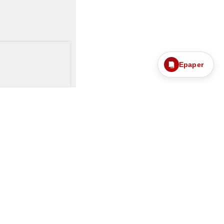
Epaper
 செஸ்