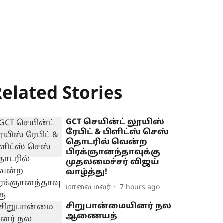
elated Stories
GCT செயின்ட் லூயிஸ்
ரேபிட் & பிளிட்ஸ் செஸ்
தொடரில் வென்ற
பிரக்ஞானந்தாவுக்கு
முதலமைச்சர் விஜய்
வாழ்த்து!
மாலை மலர்
7 hours ago
சிறுபான்மையினர் நல
ஆணையத்