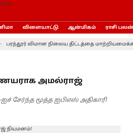
னிமா
விளையாட்டு
ஆன்மிகம்
ராசி பலன
ரந்தூர் விமான நிலைய திட்டத்தை மாற்றியமைக்க தமிழ
யராக அமல்ராஜ்
ஐச் சேர்ந்த மூத்த ஐபிஎஸ் அதிகாரி