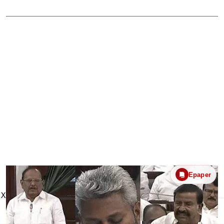
Epaper
X