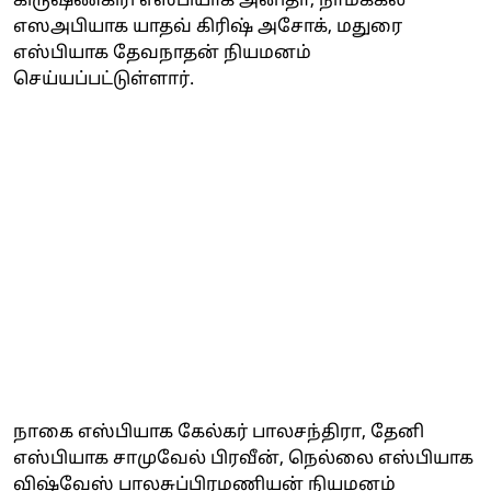
கிருஷ்ணகிரி எஸ்பியாக அனிதா, நாமக்கல்
எஸஅபியாக யாதவ் கிரிஷ் அசோக், மதுரை
எஸ்பியாக தேவநாதன் நியமனம்
செய்யப்பட்டுள்ளார்.
நாகை எஸ்பியாக கேல்கர் பாலசந்திரா, தேனி
எஸ்பியாக சாமுவேல் பிரவீன், நெல்லை எஸ்பியாக
விஷ்வேஸ் பாலசுப்பிரமணியன் நியமனம்