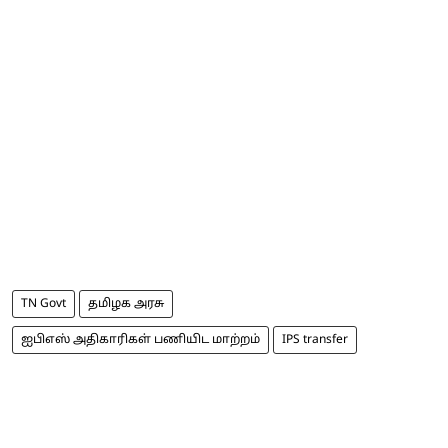
TN Govt
தமிழக அரசு
ஐபிஎஸ் அதிகாரிகள் பணியிட மாற்றம்
IPS transfer