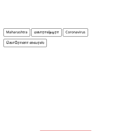
Maharashtra
மகாராஷ்டிரா
Coronavirus
கொரோனா வைரஸ்