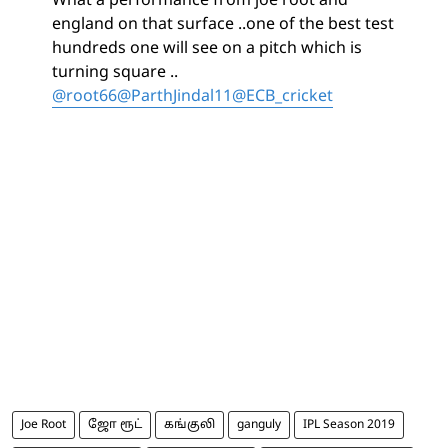
What a performance from joe root and
england on that surface ..one of the best test
hundreds one will see on a pitch which is
turning square ..
@root66
@ParthJindal11
@ECB_cricket
Joe Root
ஜோ ரூட்
கங்குலி
ganguly
IPL Season 2019