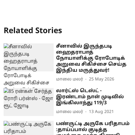
Related Stories
சீனாவில் இருந்தபடி
ஹைதராபாத்
நோயாளிக்கு ரோபோடிக்
அறுவை சிகிச்சை செய்த
இந்திய மருத்துவர்!
மாலை மலர்
25 May 2026
லார்ட்ஸ் டெஸ்ட் -
இரண்டாம் நாள் முடிவில்
இங்கிலாந்து 119/3
மாலை மலர்
13 Aug 2021
பண்ருட்டி அருகே பரிதாபம்
:தாய்ப்பால் குடித்த