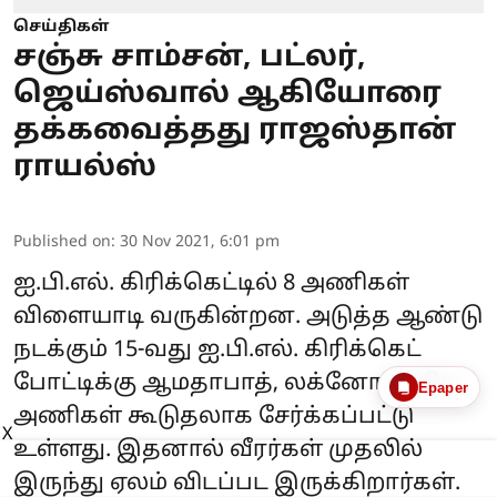
செய்திகள்
சஞ்சு சாம்சன், பட்லர்,
ஜெய்ஸ்வால் ஆகியோரை
தக்கவைத்தது ராஜஸ்தான்
ராயல்ஸ்
Published on
:
30 Nov 2021, 6:01 pm
ஐ.பி.எல். கிரிக்கெட்டில் 8 அணிகள்
விளையாடி வருகின்றன. அடுத்த ஆண்டு
நடக்கும் 15-வது ஐ.பி.எல். கிரிக்கெட்
போட்டிக்கு ஆமதாபாத், லக்னோ ஆகிய
Epaper
அணிகள் கூடுதலாக சேர்க்கப்பட்டு
X
உள்ளது. இதனால் வீரர்கள் முதலில்
இருந்து ஏலம் விடப்பட இருக்கிறார்கள்.