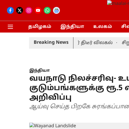
தமிழகம்
இந்தியா
உலகம்
சி
Breaking News
ட் தொடர்: முன்னணி வீரர் திடீர் விலகல்
சிறுபா
இந்தியா
வயநாடு நிலச்சரிவு- உய
குடும்பங்களுக்கு ரூ.5
அறிவிப்பு
ஆய்வு செய்த பிறகே சுரங்கப்பா