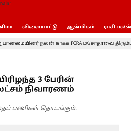
னிமா
விளையாட்டு
ஆன்மிகம்
ராசி பலன
ன்மையினர் நலன் காக்க FCRA மசோதாவை திரும்பப் பெ
ிரிழந்த 3 பேரின்
 லட்சம் நிவாரணம்
தைப் பணிகள் தொடங்கும்.