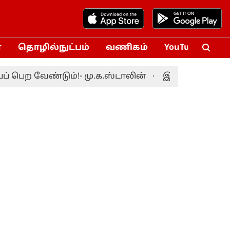
்
தொழில்நுட்பம்
வணிகம்
YouTube
Vox
ற வேண்டும்!- மு.க.ஸ்டாலின்
இலங்கைக்கு எதிரான 