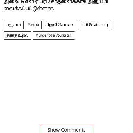
அவை டிஎன்ஏ பரிசோதனைக்காக அனுப்பி
வைக்கப்பட்டுள்ளன.
பஞ்சாப்
Punjab
சிறுமி கொலை
illicit Relationship
தகாத உறவு
Murder of a young girl
Show Comments