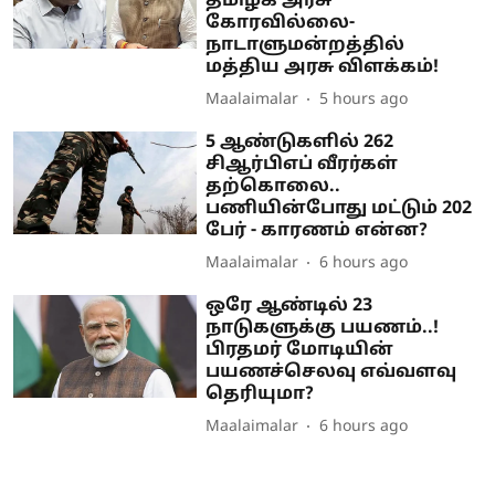
தமிழக அரசு
கோரவில்லை-
நாடாளுமன்றத்தில்
மத்திய அரசு விளக்கம்!
Maalaimalar
5 hours ago
5 ஆண்டுகளில் 262
சிஆர்பிஎப் வீரர்கள்
தற்கொலை..
பணியின்போது மட்டும் 202
பேர் - காரணம் என்ன?
Maalaimalar
6 hours ago
ஒரே ஆண்டில் 23
நாடுகளுக்கு பயணம்..!
பிரதமர் மோடியின்
பயணச்செலவு எவ்வளவு
தெரியுமா?
Maalaimalar
6 hours ago