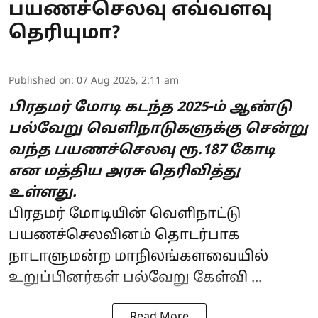
பயணச்செலவு எவ்வளவு
தெரியுமா?
Published on
:
07 Aug 2026, 2:11 am
பிரதமர் மோடி கடந்த 2025-ம் ஆண்டு
பல்வேறு வெளிநாடுகளுக்கு சென்று
வந்த பயணச்செலவு ரூ.187 கோடி
என மத்திய அரசு தெரிவித்து
உள்ளது.
பிரதமர் மோடியின்
வெளிநாட்டு
பயணச்செலவினம் தொடர்பாக
நாடாளுமன்ற மாநிலங்களவையில்
உறுப்பினர்கள் பல்வேறு கேள்வி ...
Read More