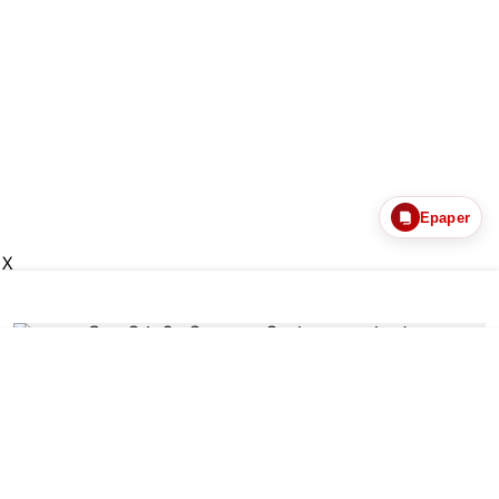
Epaper
X