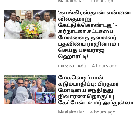
Maalaimalar
1 hour ago
‘காங்கிரஸ்தான் என்னை
விலகுமாறு
கேட்டுக்கொண்டது’ -
கர்நாடகா சட்டசபை
மேலவைத் தலைவர்
பதவியை ராஜினாமா
செய்த பசவராஜ்
ஹொரட்டி!
மாலை மலர்
4 hours ago
மேகவெடிப்பால்
கடும்பாதிப்பு: பிரதமர்
மோடியை சந்தித்து
நிவாரண தொகுப்பு
கேட்பேன்- உமர் அப்துல்லா
Maalaimalar
4 hours ago