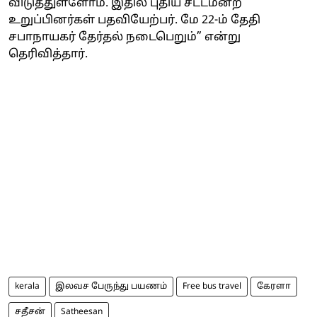
விடுத்துள்ளோம். இதில் புதிய சட்டமன்ற
உறுப்பினர்கள் பதவியேற்பர். மே 22-ம் தேதி
சபாநாயகர் தேர்தல் நடைபெறும்” என்று
தெரிவித்தார்.
kerala
இலவச பேருந்து பயணம்
Free bus travel
கேரளா
சதீசன்
Satheesan