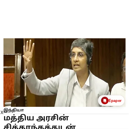
Epaper
இந்தியா
X
மத்திய அரசின்
சித்தாந்தத்துடன்