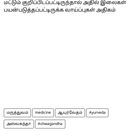
மட்டும் குறிப்பிடப்பட்டிருந்தால் அதில் இலைகள்
பயன்படுத்தப்பட்டிருக்க வாய்ப்புகள் அதிகம்
மருத்துவம்
medicine
ஆயுர்வேதம்
Ayurveda
அஸ்வகந்தா
Ashwagandha