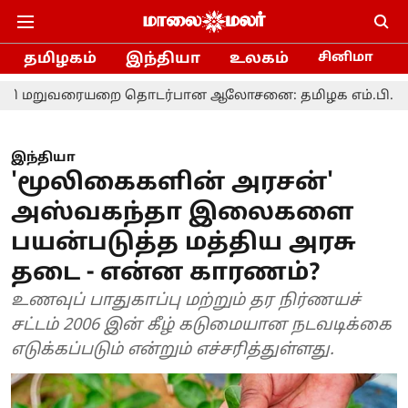
தமிழகம்
இந்தியா
உலகம்
சினிமா
ையறை தொடர்பான ஆலோசனை: தமிழக எம்.பி.க்களுக்கு முத
இந்தியா
'மூலிகைகளின் அரசன்'
அஸ்வகந்தா இலைகளை
பயன்படுத்த மத்திய அரசு
தடை - என்ன காரணம்?
உணவுப் பாதுகாப்பு மற்றும் தர நிர்ணயச்
சட்டம் 2006 இன் கீழ் கடுமையான நடவடிக்கை
எடுக்கப்படும் என்றும் எச்சரித்துள்ளது.