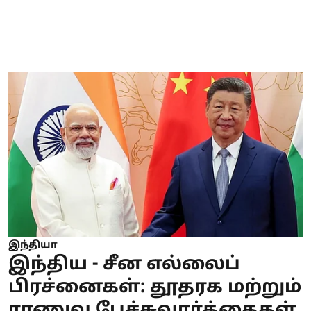
இந்தியா
இந்திய - சீன எல்லைப்
பிரச்னைகள்: தூதரக மற்றும்
ராணுவ பேச்சுவார்த்தைகள்