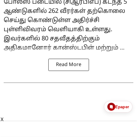
போலீஸ் படையில் (
சிஆர்பிஎப்
) கடந்த 5
ஆண்டுகளில் 262 வீரர்கள் தற்கொலை
செய்து கொண்டுள்ள அதிர்ச்சி
புள்ளிவிவரம் வெளியாகி உள்ளது.
இவர்களில் 80 சதவீதத்திற்கும்
அதிகமானோர் கான்ஸ்டபிள் மற்றும் ...
Read More
Epaper
X