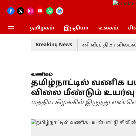
தமிழகம்
இந்தியா
உலகம்
சி
Breaking News
ான டெஸ்ட் தொடர்: முன்னணி வீரர் திடீர் விலகல்
வணிகம்
தமிழ்நாட்டில் வணிக ப
விலை மீண்டும் உயர்வு
மத்திய கிழக்கில் இருந்து எண்ண