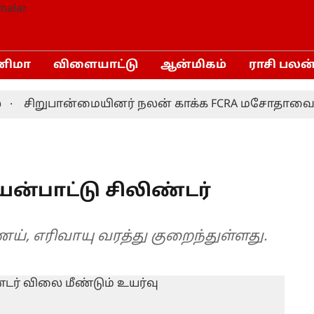
னிமா
விளையாட்டு
ஆன்மிகம்
ராசி பலன
சிறுபான்மையினர் நலன் காக்க FCRA மசோதாவை திரும்
யன்பாட்டு சிலிண்டர்
ெய், எரிவாயு வரத்து குறைந்துள்ளது.