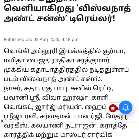
வெளியாகிறது ‘விஸ்வநாத்
அண்ட் சன்ஸ்’ டிரெய்லர்!
Published on
:
05 Aug 2026, 4:18 pm
வெங்கி அட்லூரி இயக்கத்தில் சூர்யா,
மமிதா பைஜு, ராதிகா சரத்குமார்
முக்கிய கதாபாத்திரத்தில் நடித்துள்ளப்
படம் விஸ்வநாத் அண்ட் சன்ஸ்.
நாசர், சுதா, ரகு பாபு, சுனில் ரெட்டி,
பவானி ஸ்ரீ, விவா ஹர்ஷா, காளி
வெங்கட், ஜார்ஜ் மரியன், ஹைப்பர் ஆதி,
Epaper
ஸ்ரீஜா ரவி, சர்வதமன் பானர்ஜி, மேத்யூ
X
வர்கீஸ், கல்யாணி நடராஜன், கராத்தே
கார்த்திக் மற்றும் மாஸ்டர் சார்விக்