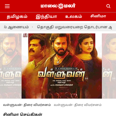
தமிழகம்
இந்தியா
உலகம்
சினிமா
ையம்
தொகுதி மறுவரையறை தொடர்பான ஆலோசனை: தமிழக எ
வள்ளுவன்- திரை விமர்சனம்
வள்ளுவன்- திரை விமர்சனம்
சினிமா செய்திகள்