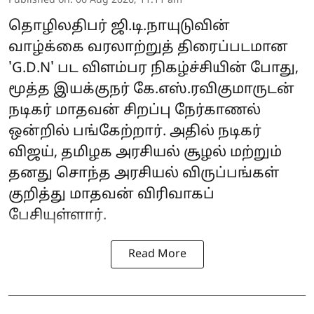
Published on
:
06 Aug 2026, 11:11 am
தொழிலதிபர் ஜி.டி.நாயுடுவின்
வாழ்க்கை வரலாற்றுத் திரைப்படமான
'G.D.N' பட விளம்பர நிகழ்ச்சியின் போது,
மூத்த இயக்குநர் கே.எஸ்.ரவிகுமாருடன்
நடிகர் மாதவன் சிறப்பு நேர்காணல்
ஒன்றில் பங்கேற்றார். அதில் நடிகர்
விஜய், தமிழக அரசியல் சூழல் மற்றும்
தனது சொந்த அரசியல் விருப்பங்கள்
குறித்து மாதவன் விரிவாகப்
பேசியுள்ளார்.
Read More