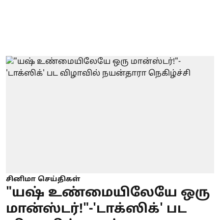
சினிமா செய்திகள்
"யஷ் உண்மையிலேயே ஒரு
மான்ஸ்டர்!"-'டாக்ஸிக்' பட