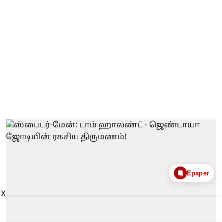
Epaper
X