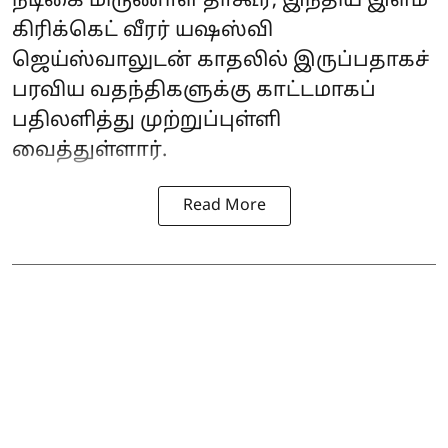
நடிகை மிருணாள் தாகூர், இந்திய இளம்
கிரிக்கெட் வீரர் யஷஸ்வி
ஜெய்ஸ்வாலுடன் காதலில் இருப்பதாகச்
பரவிய வதந்திகளுக்கு காட்டமாகப்
பதிலளித்து முற்றுப்புள்ளி
வைத்துள்ளார்.
Read More