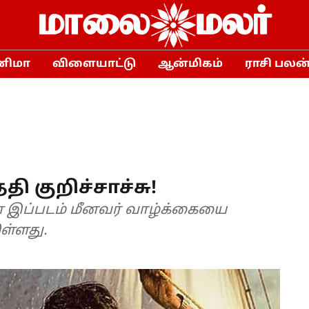
னிமா
விளையாட்டு
ஆன்மிகம்
ராசி பலன
தி குறிச்சாச்சு!
 இப்படம் மீனவர் வாழ்க்கையை
ள்ளது.