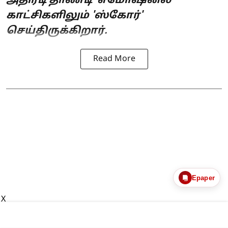
அதிரடி தாண்டி 'எமோஷனல்'
காட்சிகளிலும் 'ஸ்கோர்'
செய்திருக்கிறார்.
Read More
Epaper
X