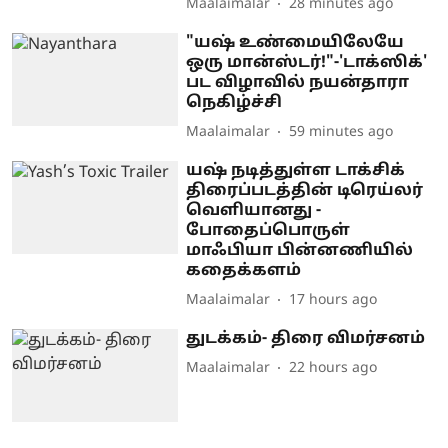
Maalaimalar
28 minutes ago
"யஷ் உண்மையிலேயே
ஒரு மான்ஸ்டர்!"-'டாக்ஸிக்'
பட விழாவில் நயன்தாரா
நெகிழ்ச்சி
Maalaimalar
59 minutes ago
யஷ் நடித்துள்ள டாக்சிக்
திரைப்படத்தின் டிரெய்லர்
வெளியானது -
போதைப்பொருள்
மாஃபியா பின்னணியில்
கதைக்களம்
Maalaimalar
17 hours ago
துடக்கம்- திரை விமர்சனம்
Maalaimalar
22 hours ago