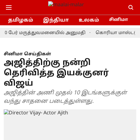
தமிழகம்
இந்தியா
உலகம்
சினிமா
 பேர் மருத்துவமனையில் அனுமதி
கொரியா மாஸ்டர்ஸ் பேட்
சினிமா செய்திகள்
அஜித்திற்கு நன்றி
தெரிவித்த இயக்குனர்
விஜய்
அஜித்தின் அணி முதல் 10 இடங்களுக்குள்
வந்து சாதனை படைத்துள்ளது.