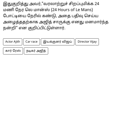
இதுகுறித்து அவர்,"வரலாற்றுச் சிறப்புமிக்க 24
மணி நேர லெ மான்ஸ் (24 Hours of Le Mans)
போட்டியை நேரில் கண்டு, அதை பதிவு செய்ய
அழைத்ததற்காக அஜித் சாருக்கு எனது மனமார்ந்த
நன்றி" என குறிப்பிட்டுள்ளார்.
Actor Ajith
Car race
இயக்குனர் விஜய்
Director Vijay
கார் ரேஸ்
நடிகர் அஜித்