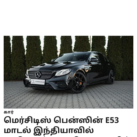
கார்
மெர்சிடிஸ் பென்ஸின் E53
மாடல் இந்தியாவில்