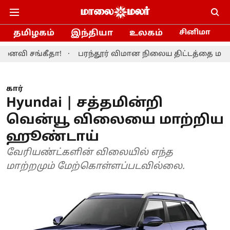
தமிழகம்
இந்தியா
உலகம்
சினிமா
்கீதா!
பரந்தூர் விமான நிலைய திட்டத்தை மாற்றியமைக்
கார்
Hyundai | சத்தமின்றி
வென்யூ விலையை மாற்றிய
ஹூண்டாய்
வேரியண்ட்களின் விலையில் எந்த
மாற்றமும் மேற்கொள்ளப்படவில்லை.