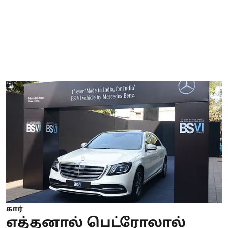
கார்
எத்தனால் பெட்ரோலால்