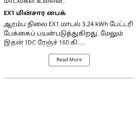
மாடல்கள் உள்ளன.
EX1 மின்சார பைக்
ஆரம்ப நிலை EX1 மாடல் 3.24 kWh பேட்டரி
பேக்கைப் பயன்படுத்துகிறது. மேலும்
இதன் IDC ரேஞ்ச் 160 கி. ...
Read More