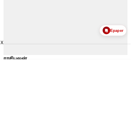
Epaper
X
ராசிபலன்
Today Rasipalan: இன்றைய
ராசிபலன் 30.7. 2026 - இந்த
ராசிக்காரர்கள் தடைகளை
தாண்டி முன்னேறுவீர்கள்
Published on
:
30 Jul 2026, 2:11 am
மேஷம்