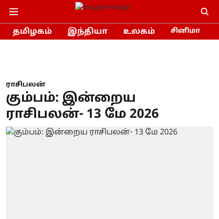
தமிழகம்
இந்தியா
உலகம்
சினிமா
ராசிபலன்
கும்பம்: இன்றைய
ராசிபலன்- 13 மே 2026