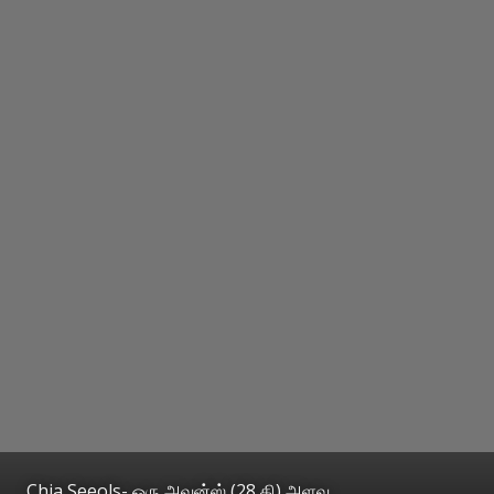
Chia Seeols- ஒரு அவுன்ஸ் (28 கி) அளவு